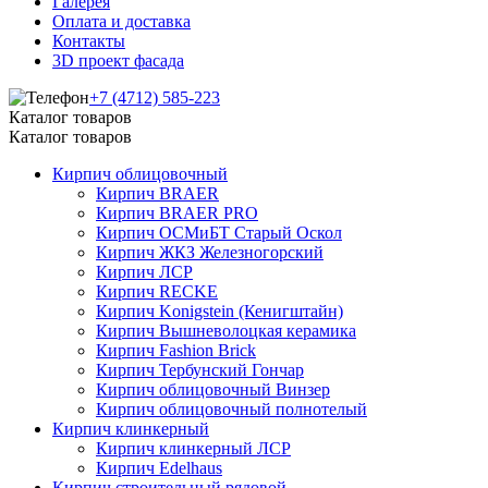
Галерея
Оплата и доставка
Контакты
3D проект фасада
+7 (4712) 585-223
Каталог товаров
Каталог товаров
Кирпич облицовочный
Кирпич BRAER
Кирпич BRAER PRO
Кирпич ОСМиБТ Старый Оскол
Кирпич ЖКЗ Железногорский
Кирпич ЛСР
Кирпич RECKE
Кирпич Konigstein (Кенигштайн)
Кирпич Вышневолоцкая керамика
Кирпич Fashion Brick
Кирпич Тербунский Гончар
Кирпич облицовочный Винзер
Кирпич облицовочный полнотелый
Кирпич клинкерный
Кирпич клинкерный ЛСР
Кирпич Edelhaus
Кирпич строительный рядовой