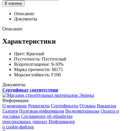
В корзину
Описание
Документы
Описание
Характеристики
Цвет:
Красный
Пустотность:
Пустотелый
Водополгощение:
9-10%
Марка прочности:
М175
Морозостойкость:
F100
Документы
Сертификат соответствия
Информация
О компании
Реквизиты
Сертификаты
Отзывы
Вакансии
Галерея
Полезная информация
Видеоматериалы
Оплата и
доставка
Соглашение об обработке
персональных данных
Информация
о cookie-файлах