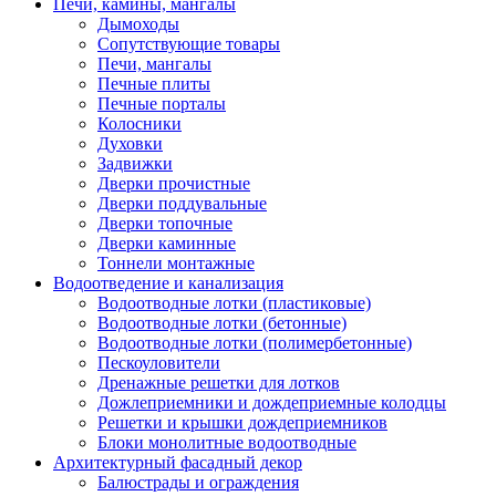
Печи, камины, мангалы
Дымоходы
Сопутствующие товары
Печи, мангалы
Печные плиты
Печные порталы
Колосники
Духовки
Задвижки
Дверки прочистные
Дверки поддувальные
Дверки топочные
Дверки каминные
Тоннели монтажные
Водоотведение и канализация
Водоотводные лотки (пластиковые)
Водоотводные лотки (бетонные)
Водоотводные лотки (полимербетонные)
Пескоуловители
Дренажные решетки для лотков
Дожлеприемники и дождеприемные колодцы
Решетки и крышки дождеприемников
Блоки монолитные водоотводные
Архитектурный фасадный декор
Балюстрады и ограждения