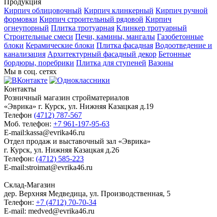
Продукция
Кирпич облицовочный
Кирпич клинкерный
Кирпич ручной
формовки
Кирпич строительный рядовой
Кирпич
огнеупорный
Плитка тротуарная
Клинкер тротуарный
Строительные смеси
Печи, камины, мангалы
Газобетонные
блоки
Керамические блоки
Плитка фасадная
Водоотведение и
канализация
Архитектурный фасадный декор
Бетонные
бордюры, поребрики
Плитка для ступеней
Вазоны
Мы в соц. сетях
Контакты
Розничный магазин стройматериалов
«Эврика» г. Курск, ул. Нижняя Казацкая д.19
Телефон
(4712) 787-567
Моб. телефон:
+7 961-197-95-63
E-mail:kassa@evrika46.ru
Отдел продаж и выставочный зал «Эврика»
г. Курск, ул. Нижняя Казацкая д.26
Телефон:
(4712) 585-223
E-mail:stroimat@evrika46.ru
Склад-Магазин
дер. Верхняя Медведица, ул. Производственная, 5
Телефон:
+7 (4712) 70-70-34
E-mail: medved@evrika46.ru