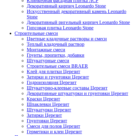
Клинкерная фасадная плитка ЛСР
Декоративный кирпич Leonardo Stone
Искусственный декоративный камень Leonardo
Stone
Декоративный ригельный кирпич Leonardo Stone
Гипсовая плитка Leonardo Stone
Строительные смеси
Цветные кладочные растворы и смеси
Теплый кладочный раствор
Монтажные смеси
Грунты, пропитки, добавки
Штукатурные смеси
Строительные смеси BRAER
Клей для плитки Церезит
Затирки и грунтовки Церезит
Гидроизоляция Церезит
Штукатурно-клеевые составы Церезит
Декоративные штукатурки и грунтовки Церезит
Краски Церезит
Шпаклевки Церезит
Штукатурки Церезит
Затирки Церезит
Грунтовки Церезит
Смеси для полов Церезит
Герметики и клеи Церезит