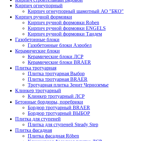
Кирпич огнеупорный
Кирпич огнеупорный шамотный АО "БКО"
Кирпич ручной формовки
Кирпич ручной формовки Roben
Кирпич ручной формовки ENGELS
Кирпич ручной формовки Тандем
Газобетонные блоки
Газобетонные блоки Аэробел
Керамические блоки
Керамические блоки ЛСР
Керамические блоки BRAER
Плитка тротуарная
Плитка тротуарная Выбор
Плитка тротуарная BRAER
Тротуарная плитка Зенит Черноземье
Клинкер тротуарный
Клинкер тротуарный ЛСР
Бетонные бордюры, поребрики
Бордюр тротуарный BRAER
Бордюр тротуарный ВЫБОР
Плитка для ступеней
Плитка для ступеней Steady Step
Плитка фасадная
Плитка фасадная Röben