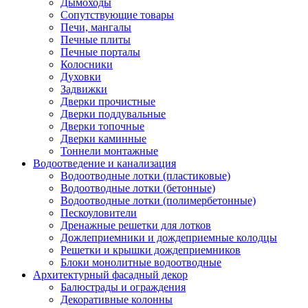
Дымоходы
Сопутствующие товары
Печи, мангалы
Печные плиты
Печные порталы
Колосники
Духовки
Задвижки
Дверки прочистные
Дверки поддувальные
Дверки топочные
Дверки каминные
Тоннели монтажные
Водоотведение и канализация
Водоотводные лотки (пластиковые)
Водоотводные лотки (бетонные)
Водоотводные лотки (полимербетонные)
Пескоуловители
Дренажные решетки для лотков
Дожлеприемники и дождеприемные колодцы
Решетки и крышки дождеприемников
Блоки монолитные водоотводные
Архитектурный фасадный декор
Балюстрады и ограждения
Декоративные колонны