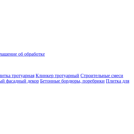
лашение об обработке
итка тротуарная
Клинкер тротуарный
Строительные смеси
ый фасадный декор
Бетонные бордюры, поребрики
Плитка для