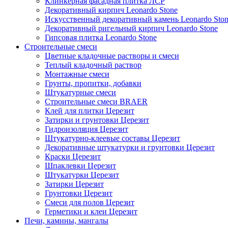
Клинкерная фасадная плитка ЛСР
Декоративный кирпич Leonardo Stone
Искусственный декоративный камень Leonardo Sto
Декоративный ригельный кирпич Leonardo Stone
Гипсовая плитка Leonardo Stone
Строительные смеси
Цветные кладочные растворы и смеси
Теплый кладочный раствор
Монтажные смеси
Грунты, пропитки, добавки
Штукатурные смеси
Строительные смеси BRAER
Клей для плитки Церезит
Затирки и грунтовки Церезит
Гидроизоляция Церезит
Штукатурно-клеевые составы Церезит
Декоративные штукатурки и грунтовки Церезит
Краски Церезит
Шпаклевки Церезит
Штукатурки Церезит
Затирки Церезит
Грунтовки Церезит
Смеси для полов Церезит
Герметики и клеи Церезит
Печи, камины, мангалы