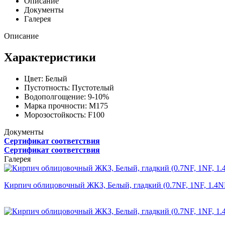
Описание
Документы
Галерея
Описание
Характеристики
Цвет:
Белый
Пустотность:
Пустотелый
Водополгощение:
9-10%
Марка прочности:
М175
Морозостойкость:
F100
Документы
Сертификат соответствия
Сертификат соответствия
Галерея
Кирпич облицовочный ЖКЗ, Белый, гладкий (0.7NF, 1NF, 1.4N