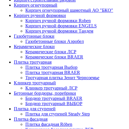
Кирпич огнеупорный
Кирпич огнеупорный шамотный АО "БКО"
Кирпич ручной формовки
Кирпич ручной формовки Roben
Кирпич ручной формовки ENGELS
Кирпич ручной формовки Тандем
Газобетонные блоки
Газобетонные блоки Аэробел
Керамические блоки
Керамические блоки ЛСР
Керамические блоки BRAER
Плитка тротуарная
Плитка тротуарная Выбор
Плитка тротуарная BRAER
Тротуарная плитка Зенит Черноземье
Клинкер тротуарный
Клинкер тротуарный ЛСР
Бетонные бордюры, поребрики
Бордюр тротуарный BRAER
Бордюр тротуарный ВЫБОР
Плитка для ступеней
Плитка для ступеней Steady Step
Плитка фасадная
Плитка фасадная Röben