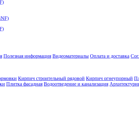
F)
F)
я
Полезная информация
Видеоматериалы
Оплата и доставка
Сог
ормовки
Кирпич строительный рядовой
Кирпич огнеупорный
Пл
оки
Плитка фасадная
Водоотведение и канализация
Архитектурн