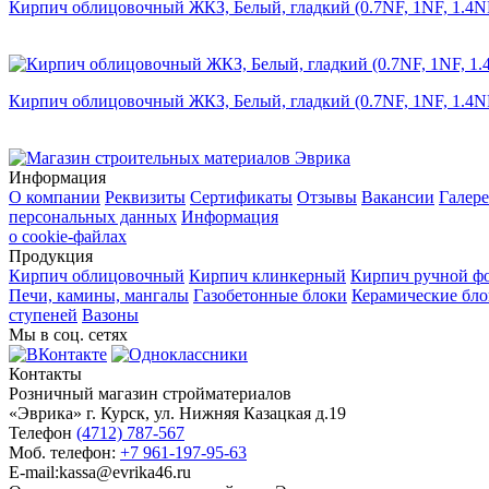
Кирпич облицовочный ЖКЗ, Белый, гладкий (0.7NF, 1NF, 1.4N
Кирпич облицовочный ЖКЗ, Белый, гладкий (0.7NF, 1NF, 1.4N
Информация
О компании
Реквизиты
Сертификаты
Отзывы
Вакансии
Галере
персональных данных
Информация
о cookie-файлах
Продукция
Кирпич облицовочный
Кирпич клинкерный
Кирпич ручной ф
Печи, камины, мангалы
Газобетонные блоки
Керамические бл
ступеней
Вазоны
Мы в соц. сетях
Контакты
Розничный магазин стройматериалов
«Эврика» г. Курск, ул. Нижняя Казацкая д.19
Телефон
(4712) 787-567
Моб. телефон:
+7 961-197-95-63
E-mail:kassa@evrika46.ru