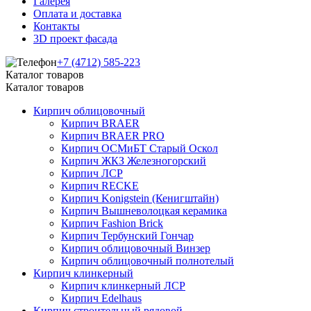
Галерея
Оплата и доставка
Контакты
3D проект фасада
+7 (4712) 585-223
Каталог товаров
Каталог товаров
Кирпич облицовочный
Кирпич BRAER
Кирпич BRAER PRO
Кирпич ОСМиБТ Старый Оскол
Кирпич ЖКЗ Железногорский
Кирпич ЛСР
Кирпич RECKE
Кирпич Konigstein (Кенигштайн)
Кирпич Вышневолоцкая керамика
Кирпич Fashion Brick
Кирпич Тербунский Гончар
Кирпич облицовочный Винзер
Кирпич облицовочный полнотелый
Кирпич клинкерный
Кирпич клинкерный ЛСР
Кирпич Edelhaus
Кирпич строительный рядовой