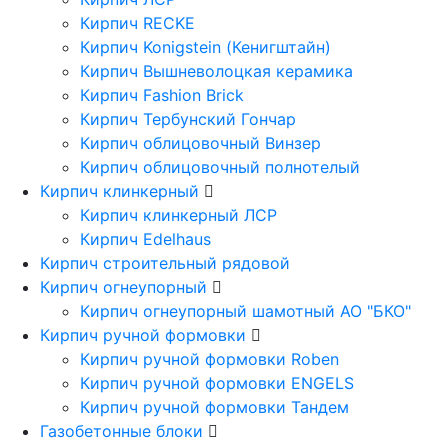
Кирпич RECKE
Кирпич Konigstein (Кенигштайн)
Кирпич Вышневолоцкая керамика
Кирпич Fashion Brick
Кирпич Тербунский Гончар
Кирпич облицовочный Винзер
Кирпич облицовочный полнотелый
Кирпич клинкерный
Кирпич клинкерный ЛСР
Кирпич Edelhaus
Кирпич строительный рядовой
Кирпич огнеупорный
Кирпич огнеупорный шамотный АО "БКО"
Кирпич ручной формовки
Кирпич ручной формовки Roben
Кирпич ручной формовки ENGELS
Кирпич ручной формовки Тандем
Газобетонные блоки