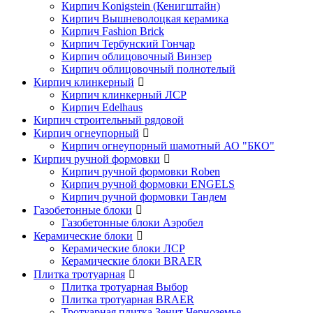
Кирпич Konigstein (Кенигштайн)
Кирпич Вышневолоцкая керамика
Кирпич Fashion Brick
Кирпич Тербунский Гончар
Кирпич облицовочный Винзер
Кирпич облицовочный полнотелый
Кирпич клинкерный
Кирпич клинкерный ЛСР
Кирпич Edelhaus
Кирпич строительный рядовой
Кирпич огнеупорный
Кирпич огнеупорный шамотный АО "БКО"
Кирпич ручной формовки
Кирпич ручной формовки Roben
Кирпич ручной формовки ENGELS
Кирпич ручной формовки Тандем
Газобетонные блоки
Газобетонные блоки Аэробел
Керамические блоки
Керамические блоки ЛСР
Керамические блоки BRAER
Плитка тротуарная
Плитка тротуарная Выбор
Плитка тротуарная BRAER
Тротуарная плитка Зенит Черноземье