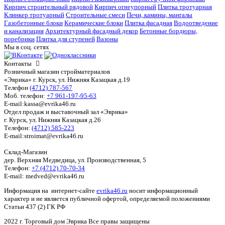
Кирпич строительный рядовой
Кирпич огнеупорный
Плитка тротуарная
Клинкер тротуарный
Строительные смеси
Печи, камины, мангалы
Газобетонные блоки
Керамические блоки
Плитка фасадная
Водоотведение
и канализация
Архитектурный фасадный декор
Бетонные бордюры,
поребрики
Плитка для ступеней
Вазоны
Мы в соц. сетях
Контакты
Розничный магазин стройматериалов
«Эврика» г. Курск, ул. Нижняя Казацкая д.19
Телефон
(4712) 787-567
Моб. телефон:
+7 961-197-95-63
E-mail:kassa@evrika46.ru
Отдел продаж и выставочный зал «Эврика»
г. Курск, ул. Нижняя Казацкая д.26
Телефон:
(4712) 585-223
E-mail:stroimat@evrika46.ru
Склад-Магазин
дер. Верхняя Медведица, ул. Производственная, 5
Телефон:
+7 (4712) 70-70-34
E-mail: medved@evrika46.ru
Информация на интернет-сайте
evrika46.ru
носит информационный
характер и не является публичной офертой, определяемой положениями
Статьи 437 (2) ГК РФ
2022 г. Торговый дом Эврика Все правы защищены