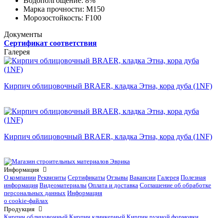
Водополгощение:
8%
Марка прочности:
М150
Морозостойкость:
F100
Документы
Сертификат соответствия
Галерея
Кирпич облицовочный BRAER, кладка Этна, кора дуба (1NF)
Кирпич облицовочный BRAER, кладка Этна, кора дуба (1NF)
Информация
О компании
Реквизиты
Сертификаты
Отзывы
Вакансии
Галерея
Полезная
информация
Видеоматериалы
Оплата и доставка
Соглашение об обработке
персональных данных
Информация
о cookie-файлах
Продукция
Кирпич облицовочный
Кирпич клинкерный
Кирпич ручной формовки