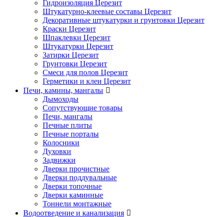
Гидроизоляция Церезит
Штукатурно-клеевые составы Церезит
Декоративные штукатурки и грунтовки Церезит
Краски Церезит
Шпаклевки Церезит
Штукатурки Церезит
Затирки Церезит
Грунтовки Церезит
Смеси для полов Церезит
Герметики и клеи Церезит
Печи, камины, мангалы
Дымоходы
Сопутствующие товары
Печи, мангалы
Печные плиты
Печные порталы
Колосники
Духовки
Задвижки
Дверки прочистные
Дверки поддувальные
Дверки топочные
Дверки каминные
Тоннели монтажные
Водоотведение и канализация