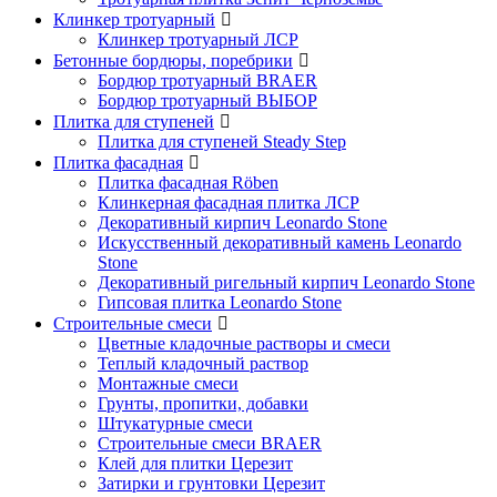
Клинкер тротуарный
Клинкер тротуарный ЛСР
Бетонные бордюры, поребрики
Бордюр тротуарный BRAER
Бордюр тротуарный ВЫБОР
Плитка для ступеней
Плитка для ступеней Steady Step
Плитка фасадная
Плитка фасадная Röben
Клинкерная фасадная плитка ЛСР
Декоративный кирпич Leonardo Stone
Искусственный декоративный камень Leonardo
Stone
Декоративный ригельный кирпич Leonardo Stone
Гипсовая плитка Leonardo Stone
Строительные смеси
Цветные кладочные растворы и смеси
Теплый кладочный раствор
Монтажные смеси
Грунты, пропитки, добавки
Штукатурные смеси
Строительные смеси BRAER
Клей для плитки Церезит
Затирки и грунтовки Церезит