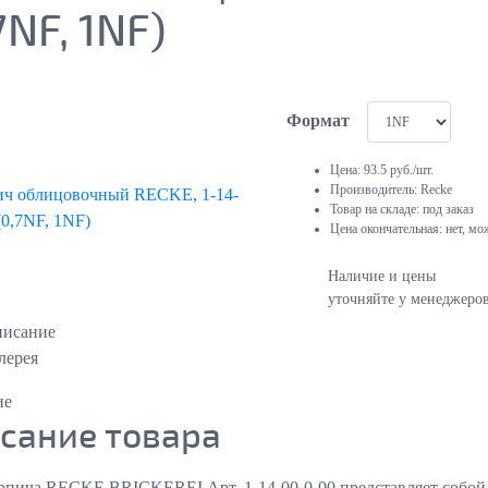
7NF, 1NF)
Формат
Цена:
93.5
руб./шт.
Производитель:
Recke
Товар на складе:
под заказ
Цена окончательная:
нет, мо
Наличие и цены
уточняйте у менеджеро
исание
лерея
ие
сание товара
рпича RECKE BRICKEREI Арт. 1-14-00-0-00 представляет собой с