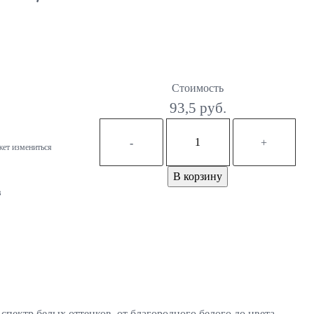
Стоимость
93,5 руб.
-
+
жет измениться
В корзину
в
пектр белых оттенков, от благородного белого до цвета