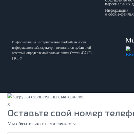
Соглашение об 
персональных 
Информация
о cookie-файлах
Мы
Информация на интернет-сайте
evrika46.ru
носит
информационный характер и не является публичной
офертой, определяемой положениями Статьи 437 (2)
ГК РФ
x
Оставьте свой номер телеф
Мы обязательно с вами свяжемся