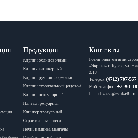
ция
Продукция
Контакты
Розничный магазин стро
Кирпич облицовочный
«Эврика» г. Курск, ул. Н
Кирпич клинкерный
д.19
Кирпич ручной формовки
(4712) 787-567
Телефон
Кирпич строительный рядовой
+7 961-19
Моб. телефон:
E-mail:kassa@evrika46.ru
Кирпич огнеупорный
Плитка тротуарная
рмация
Клинкер тротуарный
ы
Строительные смеси
вка
Печи, камины, мангалы
Газобетонные блоки