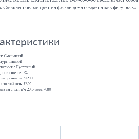
. Сложный белый цвет на фасаде дома создает атмосферу роскош
актеристики
т:
Смешанный
тура:
Гладкий
тотность:
Пустотелый
опоглощение:
9%
ка прочности:
М200
озостойкость:
F300
ма загр. шт., а/м 20,5 тонн:
7680