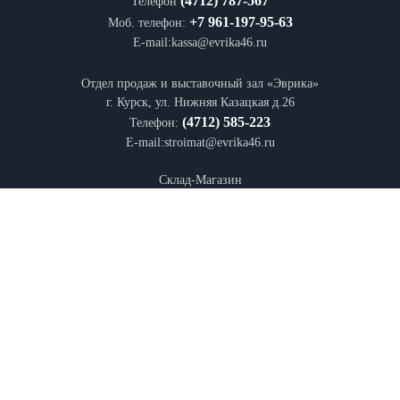
(4712) 787-567
Телефон
+7 961-197-95-63
Моб. телефон:
E-mail:kassa@evrika46.ru
Отдел продаж и выставочный зал «Эврика»
г. Курск, ул. Нижняя Казацкая д.26
(4712) 585-223
Телефон:
E-mail:stroimat@evrika46.ru
Склад-Магазин
дер. Верхняя Медведица, ул. Производственная, 5
+7 (4712) 70-70-34
Телефон:
E-mail: medved@evrika46.ru
Информация на интернет-сайте
evrika46.ru
носит информационный характер и
не является публичной офертой, определяемой положениями Статьи 437 (2) ГК
РФ
2022 г. Торговый дом Эврика Все правы защищены