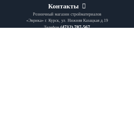
Контакты
Розничный магазин стройматериалов
«Эврика» г. Курск, ул. Нижняя Казацкая д.19
(4712) 787-567
Телефон
+7 961-197-95-63
Моб. телефон:
E-mail:kassa@evrika46.ru
Отдел продаж и выставочный зал «Эврика»
г. Курск, ул. Нижняя Казацкая д.26
(4712) 585-223
Телефон:
E-mail:stroimat@evrika46.ru
Склад-Магазин
дер. Верхняя Медведица, ул. Производственная, 5
+7 (4712) 70-70-34
Телефон:
E-mail: medved@evrika46.ru
Информация на интернет-сайте
evrika46.ru
носит информационный характер и