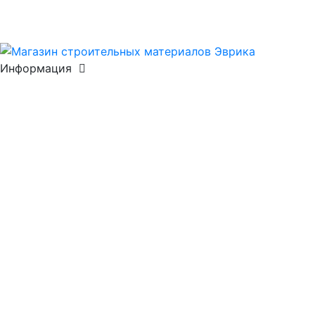
Информация
О компании
Реквизиты
Сертификаты
Отзывы
Вакансии
Галерея
Полезная информация
Видеоматериалы
Оплата и доставка
Соглашение об обработке
персональных данных
Информация
о cookie-файлах
Продукция
Кирпич облицовочный
Кирпич клинкерный
Кирпич
ручной формовки
Кирпич строительный рядовой
Кирпич огнеупорный
Плитка тротуарная
Клинкер
тротуарный
Строительные смеси
Печи, камины,
мангалы
Газобетонные блоки
Керамические блоки
Плитка фасадная
Водоотведение и канализация
Архитектурный фасадный декор
Бетонные бордюры,
поребрики
Плитка для ступеней
Вазоны