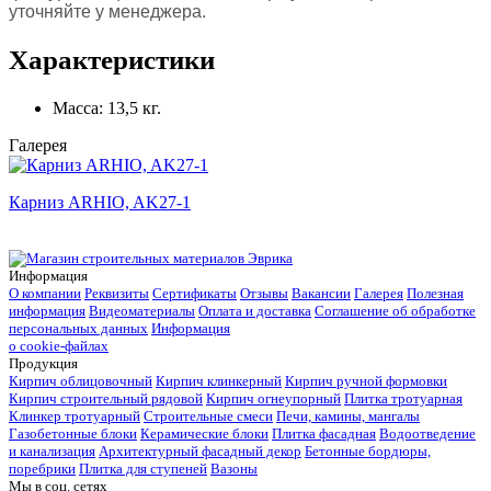
уточняйте у менеджера.
Характеристики
Масса:
13,5 кг.
Галерея
Карниз ARHIO, AK27-1
Информация
О компании
Реквизиты
Сертификаты
Отзывы
Вакансии
Галерея
Полезная
информация
Видеоматериалы
Оплата и доставка
Соглашение об обработке
персональных данных
Информация
о cookie-файлах
Продукция
Кирпич облицовочный
Кирпич клинкерный
Кирпич ручной формовки
Кирпич строительный рядовой
Кирпич огнеупорный
Плитка тротуарная
Клинкер тротуарный
Строительные смеси
Печи, камины, мангалы
Газобетонные блоки
Керамические блоки
Плитка фасадная
Водоотведение
и канализация
Архитектурный фасадный декор
Бетонные бордюры,
поребрики
Плитка для ступеней
Вазоны
Мы в соц. сетях