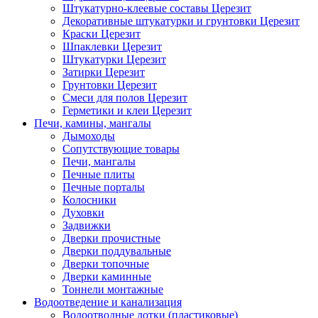
Штукатурно-клеевые составы Церезит
Декоративные штукатурки и грунтовки Церезит
Краски Церезит
Шпаклевки Церезит
Штукатурки Церезит
Затирки Церезит
Грунтовки Церезит
Смеси для полов Церезит
Герметики и клеи Церезит
Печи, камины, мангалы
Дымоходы
Сопутствующие товары
Печи, мангалы
Печные плиты
Печные порталы
Колосники
Духовки
Задвижки
Дверки прочистные
Дверки поддувальные
Дверки топочные
Дверки каминные
Тоннели монтажные
Водоотведение и канализация
Водоотводные лотки (пластиковые)