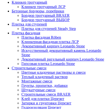
Клинкер тротуарный
Клинкер тротуарный ЛСР
Бетонные бордюры, поребрики
Бордюр тротуарный BRAER
Бордюр тротуарный ВЫБОР
Плитка для ступеней
Плитка для ступеней Steady Step
Плитка фасадная
Плитка фасадная Röben
Клинкерная фасадная плитка ЛСР
Декоративный кирпич Leonardo Stone
Искусственный декоративный камень Leonardo
Stone
Декоративный ригельный кирпич Leonardo Stone
Гипсовая плитка Leonardo Stone
Строительные смеси
Цветные кладочные растворы и смеси
Теплый кладочный раствор
Монтажные смеси
Грунты, пропитки, добавки
Штукатурные смеси
Строительные смеси BRAER
Клей для плитки Церезит
Затирки и грунтовки Церезит
Гидроизоляция Церезит