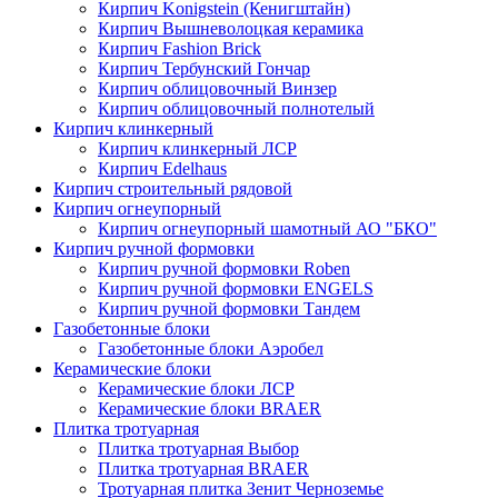
Кирпич Konigstein (Кенигштайн)
Кирпич Вышневолоцкая керамика
Кирпич Fashion Brick
Кирпич Тербунский Гончар
Кирпич облицовочный Винзер
Кирпич облицовочный полнотелый
Кирпич клинкерный
Кирпич клинкерный ЛСР
Кирпич Edelhaus
Кирпич строительный рядовой
Кирпич огнеупорный
Кирпич огнеупорный шамотный АО "БКО"
Кирпич ручной формовки
Кирпич ручной формовки Roben
Кирпич ручной формовки ENGELS
Кирпич ручной формовки Тандем
Газобетонные блоки
Газобетонные блоки Аэробел
Керамические блоки
Керамические блоки ЛСР
Керамические блоки BRAER
Плитка тротуарная
Плитка тротуарная Выбор
Плитка тротуарная BRAER
Тротуарная плитка Зенит Черноземье