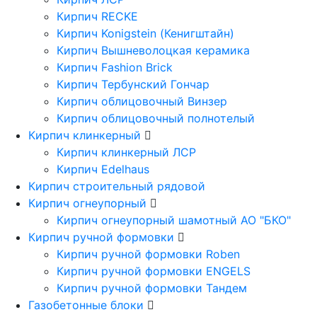
Кирпич RECKE
Кирпич Konigstein (Кенигштайн)
Кирпич Вышневолоцкая керамика
Кирпич Fashion Brick
Кирпич Тербунский Гончар
Кирпич облицовочный Винзер
Кирпич облицовочный полнотелый
Кирпич клинкерный
Кирпич клинкерный ЛСР
Кирпич Edelhaus
Кирпич строительный рядовой
Кирпич огнеупорный
Кирпич огнеупорный шамотный АО "БКО"
Кирпич ручной формовки
Кирпич ручной формовки Roben
Кирпич ручной формовки ENGELS
Кирпич ручной формовки Тандем
Газобетонные блоки