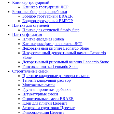
Клинкер тротуарный
Клинкер тротуарный ЛСР
Бетонные бордюры, поребрики
Бордюр тротуарный BRAER
Бордюр тротуарный ВЫБОР
Плитка для ступеней
Плитка для ступеней Steady Step
Плитка фасадная
Плитка фасадная Röben
Клинкерная фасадная плитка ЛСР
Декоративный кирпич Leonardo Stone
Искусственный декоративный камень Leonardo
Stone
Декоративный ригельный кирпич Leonardo Stone
Гипсовая плитка Leonardo Stone
Строительные смеси
Цветные кладочные растворы и смеси
Теплый кладочный раствор
Монтажные смеси
Грунты, пропитки, добавки
Штукатурные смеси
Строительные смеси BRAER
Клей для плитки Церезит
Затирки и грунтовки Церезит
Гидроизоляция Церезит