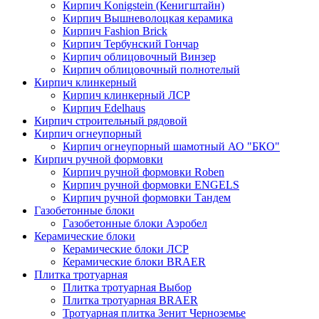
Кирпич Konigstein (Кенигштайн)
Кирпич Вышневолоцкая керамика
Кирпич Fashion Brick
Кирпич Тербунский Гончар
Кирпич облицовочный Винзер
Кирпич облицовочный полнотелый
Кирпич клинкерный
Кирпич клинкерный ЛСР
Кирпич Edelhaus
Кирпич строительный рядовой
Кирпич огнеупорный
Кирпич огнеупорный шамотный АО "БКО"
Кирпич ручной формовки
Кирпич ручной формовки Roben
Кирпич ручной формовки ENGELS
Кирпич ручной формовки Тандем
Газобетонные блоки
Газобетонные блоки Аэробел
Керамические блоки
Керамические блоки ЛСР
Керамические блоки BRAER
Плитка тротуарная
Плитка тротуарная Выбор
Плитка тротуарная BRAER
Тротуарная плитка Зенит Черноземье