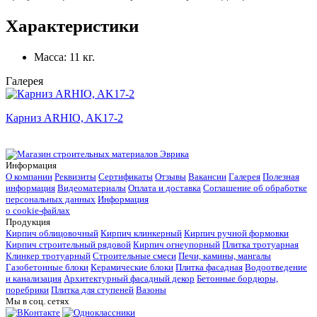
Характеристики
Масса:
11 кг.
Галерея
Карниз ARHIO, AK17-2
Информация
О компании
Реквизиты
Сертификаты
Отзывы
Вакансии
Галерея
Полезная
информация
Видеоматериалы
Оплата и доставка
Соглашение об обработке
персональных данных
Информация
о cookie-файлах
Продукция
Кирпич облицовочный
Кирпич клинкерный
Кирпич ручной формовки
Кирпич строительный рядовой
Кирпич огнеупорный
Плитка тротуарная
Клинкер тротуарный
Строительные смеси
Печи, камины, мангалы
Газобетонные блоки
Керамические блоки
Плитка фасадная
Водоотведение
и канализация
Архитектурный фасадный декор
Бетонные бордюры,
поребрики
Плитка для ступеней
Вазоны
Мы в соц. сетях