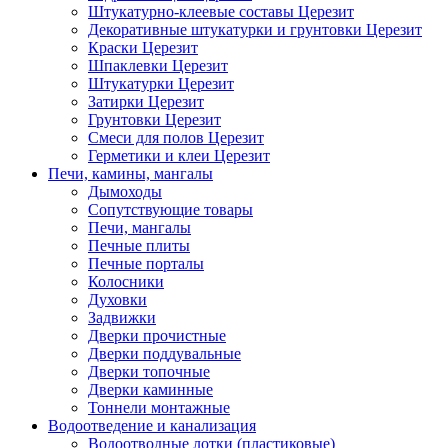
Штукатурно-клеевые составы Церезит
Декоративные штукатурки и грунтовки Церезит
Краски Церезит
Шпаклевки Церезит
Штукатурки Церезит
Затирки Церезит
Грунтовки Церезит
Смеси для полов Церезит
Герметики и клеи Церезит
Печи, камины, мангалы
Дымоходы
Сопутствующие товары
Печи, мангалы
Печные плиты
Печные порталы
Колосники
Духовки
Задвижки
Дверки прочистные
Дверки поддувальные
Дверки топочные
Дверки каминные
Тоннели монтажные
Водоотведение и канализация
Водоотводные лотки (пластиковые)