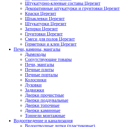
Штукатурно-клеевые составы Церезит
Декоративные штукатурки и грунтовки Церезит
Краски Церезит
Шпаклевки Церезит
Штукатурки Церезит
Затирки Церезит
Грунтовки Церезит
Смеси для полов Церезит
Герметики и клеи Церезит
Печи, камины, мангалы
Дымоходы
Сопутствующие товары
Печи, мангалы
Печные плиты
Печные порталы
Колосники
Духовки
Задвижки
Дверки прочистные
Дверки поддувальные
Дверки топочные
Дверки каминные
Тоннели монтажные
Водоотведение и канализация
Водоотводные лотки (пластиковые)