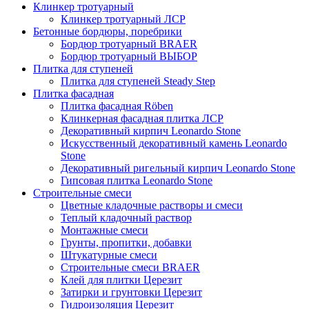
Клинкер тротуарный
Клинкер тротуарный ЛСР
Бетонные бордюры, поребрики
Бордюр тротуарный BRAER
Бордюр тротуарный ВЫБОР
Плитка для ступеней
Плитка для ступеней Steady Step
Плитка фасадная
Плитка фасадная Röben
Клинкерная фасадная плитка ЛСР
Декоративный кирпич Leonardo Stone
Искусственный декоративный камень Leonardo
Stone
Декоративный ригельный кирпич Leonardo Stone
Гипсовая плитка Leonardo Stone
Строительные смеси
Цветные кладочные растворы и смеси
Теплый кладочный раствор
Монтажные смеси
Грунты, пропитки, добавки
Штукатурные смеси
Строительные смеси BRAER
Клей для плитки Церезит
Затирки и грунтовки Церезит
Гидроизоляция Церезит