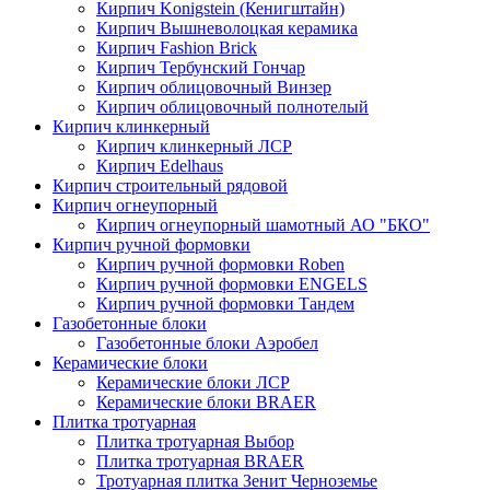
Кирпич Konigstein (Кенигштайн)
Кирпич Вышневолоцкая керамика
Кирпич Fashion Brick
Кирпич Тербунский Гончар
Кирпич облицовочный Винзер
Кирпич облицовочный полнотелый
Кирпич клинкерный
Кирпич клинкерный ЛСР
Кирпич Edelhaus
Кирпич строительный рядовой
Кирпич огнеупорный
Кирпич огнеупорный шамотный АО "БКО"
Кирпич ручной формовки
Кирпич ручной формовки Roben
Кирпич ручной формовки ENGELS
Кирпич ручной формовки Тандем
Газобетонные блоки
Газобетонные блоки Аэробел
Керамические блоки
Керамические блоки ЛСР
Керамические блоки BRAER
Плитка тротуарная
Плитка тротуарная Выбор
Плитка тротуарная BRAER
Тротуарная плитка Зенит Черноземье