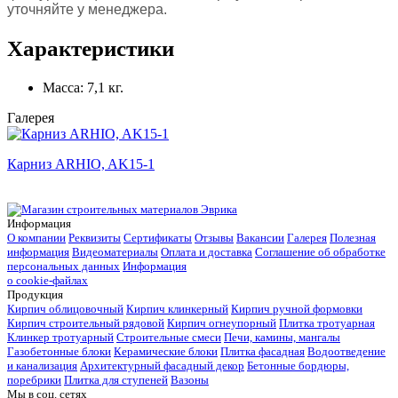
уточняйте у менеджера.
Характеристики
Масса:
7,1 кг.
Галерея
Карниз ARHIO, AK15-1
Информация
О компании
Реквизиты
Сертификаты
Отзывы
Вакансии
Галерея
Полезная
информация
Видеоматериалы
Оплата и доставка
Соглашение об обработке
персональных данных
Информация
о cookie-файлах
Продукция
Кирпич облицовочный
Кирпич клинкерный
Кирпич ручной формовки
Кирпич строительный рядовой
Кирпич огнеупорный
Плитка тротуарная
Клинкер тротуарный
Строительные смеси
Печи, камины, мангалы
Газобетонные блоки
Керамические блоки
Плитка фасадная
Водоотведение
и канализация
Архитектурный фасадный декор
Бетонные бордюры,
поребрики
Плитка для ступеней
Вазоны
Мы в соц. сетях