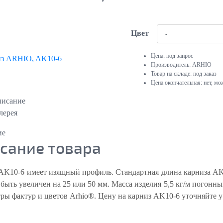
Цвет
Цена:
под запрос
Производитель:
ARHIO
Товар на складе:
под заказ
Цена окончательная:
нет, мо
исание
лерея
ие
сание товара
AK10-6 имеет изящный профиль. Стандартная длина карниза AK1
 быть увеличен на 25 или 50 мм. Масса изделия 5,5 кг/м погон
тры фактур и цветов Arhio®. Цену на карниз AK10-6 уточняйте у