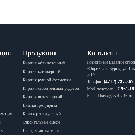
ция
Продукция
Контакты
Розничный магазин стро
Кирпич облицовочный
«Эврика» г. Курск, ул. Н
Кирпич клинкерный
д.19
Кирпич ручной формовки
(4712) 787-567
Телефон
Кирпич строительный рядовой
+7 961-19
Моб. телефон:
E-mail:kassa@evrika46.ru
Кирпич огнеупорный
Плитка тротуарная
рмация
Клинкер тротуарный
ы
Строительные смеси
вка
Печи, камины, мангалы