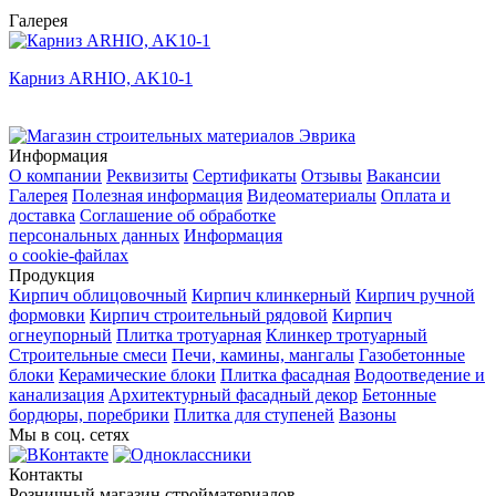
Галерея
Карниз ARHIO, AK10-1
Информация
О компании
Реквизиты
Сертификаты
Отзывы
Вакансии
Галерея
Полезная информация
Видеоматериалы
Оплата и
доставка
Соглашение об обработке
персональных данных
Информация
о cookie-файлах
Продукция
Кирпич облицовочный
Кирпич клинкерный
Кирпич ручной
формовки
Кирпич строительный рядовой
Кирпич
огнеупорный
Плитка тротуарная
Клинкер тротуарный
Строительные смеси
Печи, камины, мангалы
Газобетонные
блоки
Керамические блоки
Плитка фасадная
Водоотведение и
канализация
Архитектурный фасадный декор
Бетонные
бордюры, поребрики
Плитка для ступеней
Вазоны
Мы в соц. сетях
Контакты
Розничный магазин стройматериалов