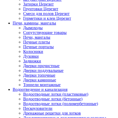
Затирки Церезит
Грунтовки Церезит
Смеси для полов Церезит
Герметики и клеи Церезит
Печи, камины, мангалы
Дымоходы
Сопутствующие товары
Печи, мангалы
Печные плиты
Печные порталы
Колосники
Духовки
Задвижки
Дверки прочистные
Дверки поддувальные
Дверки топочные
Дверки каминные
Тоннели монтажные
Водоотведение и канализация
Водоотводные лотки (пластиковые)
Водоотводные лотки (бетонные)
Водоотводные лотки (полимербетонные)
Пескоуловители
Дренажные решетки для лотков
Дожлеприемники и дождеприемные колодцы