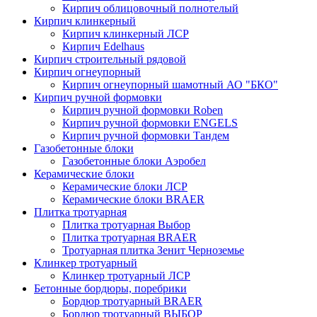
Кирпич облицовочный полнотелый
Кирпич клинкерный
Кирпич клинкерный ЛСР
Кирпич Edelhaus
Кирпич строительный рядовой
Кирпич огнеупорный
Кирпич огнеупорный шамотный АО "БКО"
Кирпич ручной формовки
Кирпич ручной формовки Roben
Кирпич ручной формовки ENGELS
Кирпич ручной формовки Тандем
Газобетонные блоки
Газобетонные блоки Аэробел
Керамические блоки
Керамические блоки ЛСР
Керамические блоки BRAER
Плитка тротуарная
Плитка тротуарная Выбор
Плитка тротуарная BRAER
Тротуарная плитка Зенит Черноземье
Клинкер тротуарный
Клинкер тротуарный ЛСР
Бетонные бордюры, поребрики
Бордюр тротуарный BRAER
Бордюр тротуарный ВЫБОР