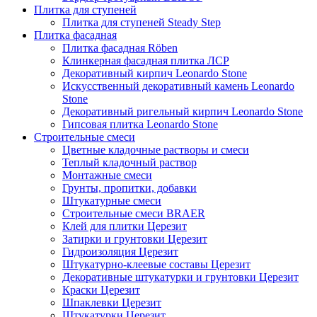
Плитка для ступеней
Плитка для ступеней Steady Step
Плитка фасадная
Плитка фасадная Röben
Клинкерная фасадная плитка ЛСР
Декоративный кирпич Leonardo Stone
Искусственный декоративный камень Leonardo
Stone
Декоративный ригельный кирпич Leonardo Stone
Гипсовая плитка Leonardo Stone
Строительные смеси
Цветные кладочные растворы и смеси
Теплый кладочный раствор
Монтажные смеси
Грунты, пропитки, добавки
Штукатурные смеси
Строительные смеси BRAER
Клей для плитки Церезит
Затирки и грунтовки Церезит
Гидроизоляция Церезит
Штукатурно-клеевые составы Церезит
Декоративные штукатурки и грунтовки Церезит
Краски Церезит
Шпаклевки Церезит
Штукатурки Церезит