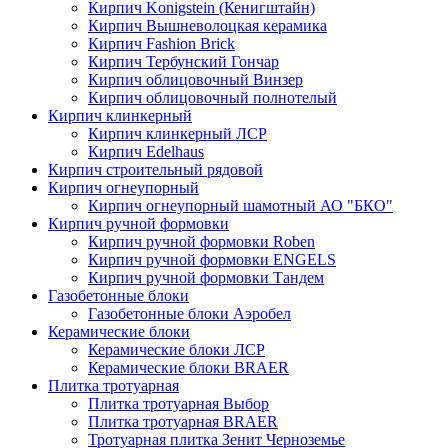
Кирпич Konigstein (Кенигштайн)
Кирпич Вышневолоцкая керамика
Кирпич Fashion Brick
Кирпич Тербунский Гончар
Кирпич облицовочный Винзер
Кирпич облицовочный полнотелый
Кирпич клинкерный
Кирпич клинкерный ЛСР
Кирпич Edelhaus
Кирпич строительный рядовой
Кирпич огнеупорный
Кирпич огнеупорный шамотный АО "БКО"
Кирпич ручной формовки
Кирпич ручной формовки Roben
Кирпич ручной формовки ENGELS
Кирпич ручной формовки Тандем
Газобетонные блоки
Газобетонные блоки Аэробел
Керамические блоки
Керамические блоки ЛСР
Керамические блоки BRAER
Плитка тротуарная
Плитка тротуарная Выбор
Плитка тротуарная BRAER
Тротуарная плитка Зенит Черноземье