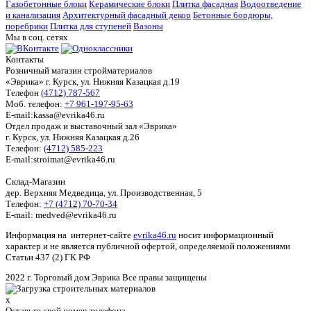
Газобетонные блоки
Керамические блоки
Плитка фасадная
Водоотведение
и канализация
Архитектурный фасадный декор
Бетонные бордюры,
поребрики
Плитка для ступеней
Вазоны
Мы в соц. сетях
Контакты
Розничный магазин стройматериалов
«Эврика» г. Курск, ул. Нижняя Казацкая д.19
Телефон
(4712) 787-567
Моб. телефон:
+7 961-197-95-63
E-mail:kassa@evrika46.ru
Отдел продаж и выставочный зал «Эврика»
г. Курск, ул. Нижняя Казацкая д.26
Телефон:
(4712) 585-223
E-mail:stroimat@evrika46.ru
Склад-Магазин
дер. Верхняя Медведица, ул. Производственная, 5
Телефон:
+7 (4712) 70-70-34
E-mail: medved@evrika46.ru
Информация на интернет-сайте
evrika46.ru
носит информационный
характер и не является публичной офертой, определяемой положениями
Статьи 437 (2) ГК РФ
2022 г. Торговый дом Эврика Все правы защищены
x
Оставьте свой номер телефона