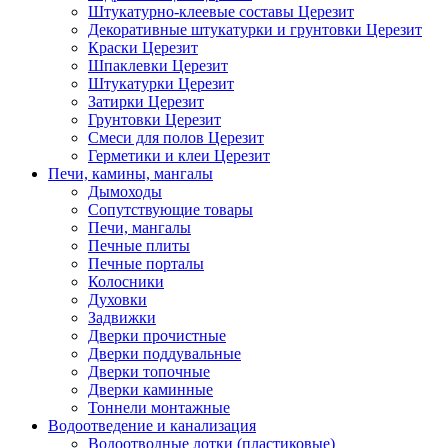
Штукатурно-клеевые составы Церезит
Декоративные штукатурки и грунтовки Церезит
Краски Церезит
Шпаклевки Церезит
Штукатурки Церезит
Затирки Церезит
Грунтовки Церезит
Смеси для полов Церезит
Герметики и клеи Церезит
Печи, камины, мангалы
Дымоходы
Сопутствующие товары
Печи, мангалы
Печные плиты
Печные порталы
Колосники
Духовки
Задвижки
Дверки прочистные
Дверки поддувальные
Дверки топочные
Дверки каминные
Тоннели монтажные
Водоотведение и канализация
Водоотводные лотки (пластиковые)