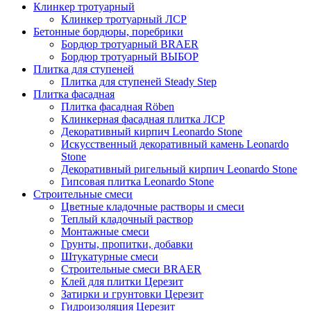
Клинкер тротуарный
Клинкер тротуарный ЛСР
Бетонные бордюры, поребрики
Бордюр тротуарный BRAER
Бордюр тротуарный ВЫБОР
Плитка для ступеней
Плитка для ступеней Steady Step
Плитка фасадная
Плитка фасадная Röben
Клинкерная фасадная плитка ЛСР
Декоративный кирпич Leonardo Stone
Искусственный декоративный камень Leonardo
Stone
Декоративный ригельный кирпич Leonardo Stone
Гипсовая плитка Leonardo Stone
Строительные смеси
Цветные кладочные растворы и смеси
Теплый кладочный раствор
Монтажные смеси
Грунты, пропитки, добавки
Штукатурные смеси
Строительные смеси BRAER
Клей для плитки Церезит
Затирки и грунтовки Церезит
Гидроизоляция Церезит