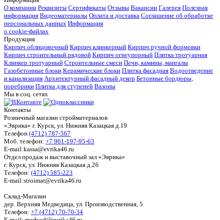
О компании
Реквизиты
Сертификаты
Отзывы
Вакансии
Галерея
Полезная
информация
Видеоматериалы
Оплата и доставка
Соглашение об обработке
персональных данных
Информация
о cookie-файлах
Продукция
Кирпич облицовочный
Кирпич клинкерный
Кирпич ручной формовки
Кирпич строительный рядовой
Кирпич огнеупорный
Плитка тротуарная
Клинкер тротуарный
Строительные смеси
Печи, камины, мангалы
Газобетонные блоки
Керамические блоки
Плитка фасадная
Водоотведение
и канализация
Архитектурный фасадный декор
Бетонные бордюры,
поребрики
Плитка для ступеней
Вазоны
Мы в соц. сетях
Контакты
Розничный магазин стройматериалов
«Эврика» г. Курск, ул. Нижняя Казацкая д.19
Телефон
(4712) 787-567
Моб. телефон:
+7 961-197-95-63
E-mail:kassa@evrika46.ru
Отдел продаж и выставочный зал «Эврика»
г. Курск, ул. Нижняя Казацкая д.26
Телефон:
(4712) 585-223
E-mail:stroimat@evrika46.ru
Склад-Магазин
дер. Верхняя Медведица, ул. Производственная, 5
Телефон:
+7 (4712) 70-70-34
E-mail: medved@evrika46.ru