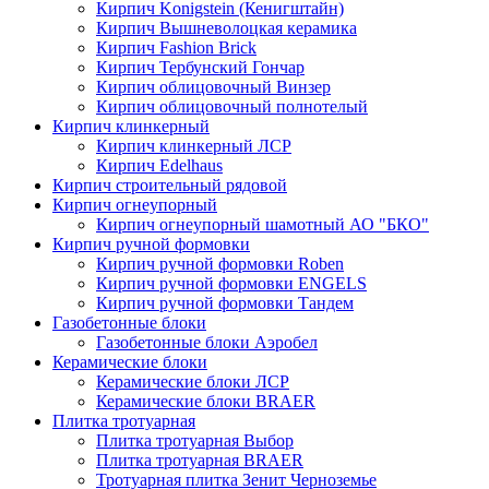
Кирпич Konigstein (Кенигштайн)
Кирпич Вышневолоцкая керамика
Кирпич Fashion Brick
Кирпич Тербунский Гончар
Кирпич облицовочный Винзер
Кирпич облицовочный полнотелый
Кирпич клинкерный
Кирпич клинкерный ЛСР
Кирпич Edelhaus
Кирпич строительный рядовой
Кирпич огнеупорный
Кирпич огнеупорный шамотный АО "БКО"
Кирпич ручной формовки
Кирпич ручной формовки Roben
Кирпич ручной формовки ENGELS
Кирпич ручной формовки Тандем
Газобетонные блоки
Газобетонные блоки Аэробел
Керамические блоки
Керамические блоки ЛСР
Керамические блоки BRAER
Плитка тротуарная
Плитка тротуарная Выбор
Плитка тротуарная BRAER
Тротуарная плитка Зенит Черноземье