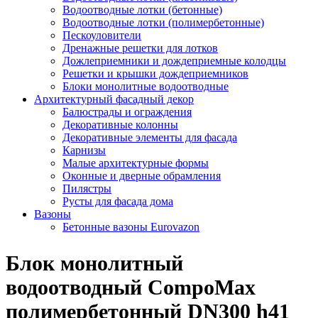
Водоотводные лотки (бетонные)
Водоотводные лотки (полимербетонные)
Пескоуловители
Дренажные решетки для лотков
Дожлеприемники и дождеприемные колодцы
Решетки и крышки дождеприемников
Блоки монолитные водоотводные
Архитектурный фасадный декор
Балюстрады и ограждения
Декоративные колонны
Декоративные элементы для фасада
Карнизы
Малые архитектурные формы
Оконные и дверные обрамления
Пилястры
Русты для фасада дома
Вазоны
Бетонные вазоны Eurovazon
Блок монолитный
водоотводный CompoMax
полимербетонный DN300 h41