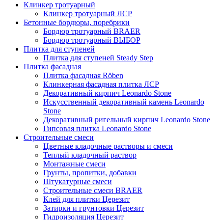
Клинкер тротуарный
Клинкер тротуарный ЛСР
Бетонные бордюры, поребрики
Бордюр тротуарный BRAER
Бордюр тротуарный ВЫБОР
Плитка для ступеней
Плитка для ступеней Steady Step
Плитка фасадная
Плитка фасадная Röben
Клинкерная фасадная плитка ЛСР
Декоративный кирпич Leonardo Stone
Искусственный декоративный камень Leonardo
Stone
Декоративный ригельный кирпич Leonardo Stone
Гипсовая плитка Leonardo Stone
Строительные смеси
Цветные кладочные растворы и смеси
Теплый кладочный раствор
Монтажные смеси
Грунты, пропитки, добавки
Штукатурные смеси
Строительные смеси BRAER
Клей для плитки Церезит
Затирки и грунтовки Церезит
Гидроизоляция Церезит