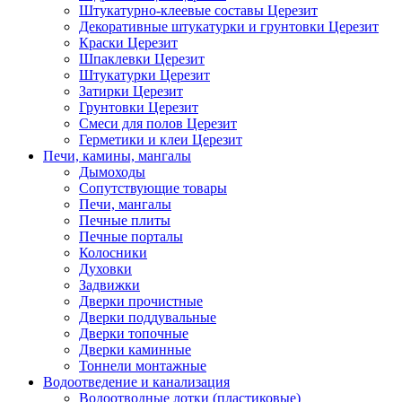
Штукатурно-клеевые составы Церезит
Декоративные штукатурки и грунтовки Церезит
Краски Церезит
Шпаклевки Церезит
Штукатурки Церезит
Затирки Церезит
Грунтовки Церезит
Смеси для полов Церезит
Герметики и клеи Церезит
Печи, камины, мангалы
Дымоходы
Сопутствующие товары
Печи, мангалы
Печные плиты
Печные порталы
Колосники
Духовки
Задвижки
Дверки прочистные
Дверки поддувальные
Дверки топочные
Дверки каминные
Тоннели монтажные
Водоотведение и канализация
Водоотводные лотки (пластиковые)