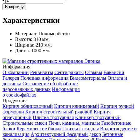
В корзину
Характеристики
Материал:
Полимербетон
Высота:
310 мм.
Ширина:
210 мм.
Длина:
1000 мм.
Информация
О компании
Реквизиты
Сертификаты
Отзывы
Вакансии
Галерея
Полезная информация
Видеоматериалы
Оплата и
доставка
Соглашение об обработке
персональных данных
Информация
о cookie-файлах
Продукция
Кирпич облицовочный
Кирпич клинкерный
Кирпич ручной
формовки
Кирпич строительный рядовой
Кирпич
огнеупорный
Плитка тротуарная
Клинкер тротуарный
Строительные смеси
Печи, камины, мангалы
Газобетонные
блоки
Керамические блоки
Плитка фасадная
Водоотведение и
канализация
Архитектурный фасадный декор
Бетонные
бордюры, поребрики
Плитка для ступеней
Вазоны