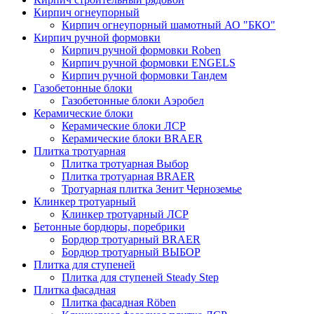
Кирпич огнеупорный
Кирпич огнеупорный шамотный АО "БКО"
Кирпич ручной формовки
Кирпич ручной формовки Roben
Кирпич ручной формовки ENGELS
Кирпич ручной формовки Тандем
Газобетонные блоки
Газобетонные блоки Аэробел
Керамические блоки
Керамические блоки ЛСР
Керамические блоки BRAER
Плитка тротуарная
Плитка тротуарная Выбор
Плитка тротуарная BRAER
Тротуарная плитка Зенит Черноземье
Клинкер тротуарный
Клинкер тротуарный ЛСР
Бетонные бордюры, поребрики
Бордюр тротуарный BRAER
Бордюр тротуарный ВЫБОР
Плитка для ступеней
Плитка для ступеней Steady Step
Плитка фасадная
Плитка фасадная Röben