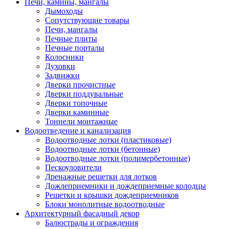
Печи, камины, мангалы
Дымоходы
Сопутствующие товары
Печи, мангалы
Печные плиты
Печные порталы
Колосники
Духовки
Задвижки
Дверки прочистные
Дверки поддувальные
Дверки топочные
Дверки каминные
Тоннели монтажные
Водоотведение и канализация
Водоотводные лотки (пластиковые)
Водоотводные лотки (бетонные)
Водоотводные лотки (полимербетонные)
Пескоуловители
Дренажные решетки для лотков
Дожлеприемники и дождеприемные колодцы
Решетки и крышки дождеприемников
Блоки монолитные водоотводные
Архитектурный фасадный декор
Балюстрады и ограждения