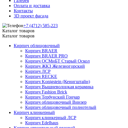
Галерея
Оплата и доставка
Контакты
3D проект фасада
+7 (4712) 585-223
Каталог товаров
Каталог товаров
Кирпич облицовочный
Кирпич BRAER
Кирпич BRAER PRO
Кирпич ОСМиБТ Старый Оскол
Кирпич ЖКЗ Железногорский
Кирпич ЛСР
Кирпич RECKE
Кирпич Konigstein (Кенигштайн)
Кирпич Вышневолоцкая керамика
Кирпич Fashion Brick
Кирпич Тербунский Гончар
Кирпич облицовочный Винзер
Кирпич облицовочный полнотелый
Кирпич клинкерный
Кирпич клинкерный ЛСР
Кирпич Edelhaus
Кирпич строительный рядовой