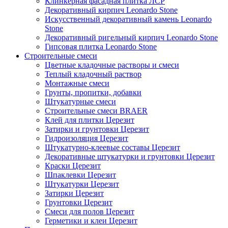
Клинкерная фасадная плитка ЛСР
Декоративный кирпич Leonardo Stone
Искусственный декоративный камень Leonardo
Stone
Декоративный ригельный кирпич Leonardo Stone
Гипсовая плитка Leonardo Stone
Строительные смеси
Цветные кладочные растворы и смеси
Теплый кладочный раствор
Монтажные смеси
Грунты, пропитки, добавки
Штукатурные смеси
Строительные смеси BRAER
Клей для плитки Церезит
Затирки и грунтовки Церезит
Гидроизоляция Церезит
Штукатурно-клеевые составы Церезит
Декоративные штукатурки и грунтовки Церезит
Краски Церезит
Шпаклевки Церезит
Штукатурки Церезит
Затирки Церезит
Грунтовки Церезит
Смеси для полов Церезит
Герметики и клеи Церезит