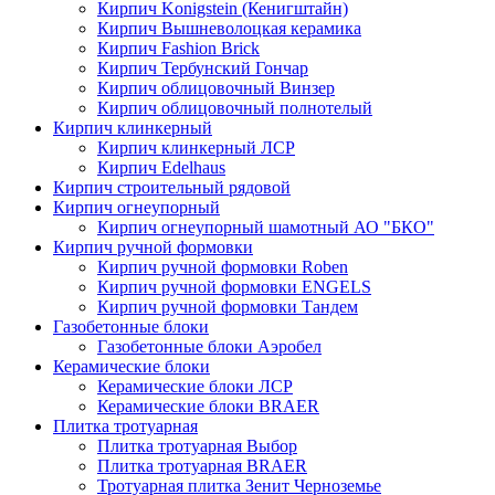
Кирпич Konigstein (Кенигштайн)
Кирпич Вышневолоцкая керамика
Кирпич Fashion Brick
Кирпич Тербунский Гончар
Кирпич облицовочный Винзер
Кирпич облицовочный полнотелый
Кирпич клинкерный
Кирпич клинкерный ЛСР
Кирпич Edelhaus
Кирпич строительный рядовой
Кирпич огнеупорный
Кирпич огнеупорный шамотный АО "БКО"
Кирпич ручной формовки
Кирпич ручной формовки Roben
Кирпич ручной формовки ENGELS
Кирпич ручной формовки Тандем
Газобетонные блоки
Газобетонные блоки Аэробел
Керамические блоки
Керамические блоки ЛСР
Керамические блоки BRAER
Плитка тротуарная
Плитка тротуарная Выбор
Плитка тротуарная BRAER
Тротуарная плитка Зенит Черноземье