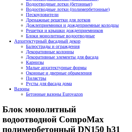
Водоотводные лотки (бетонные)
Водоотводные лотки (полимербетонные)
Пескоуловители
Дренажные решетки для лотков
Дожлеприемники и дождеприемные колодцы
Решетки и крышки дождеприемников
Блоки монолитные водоотводные
Архитектурный фасадный декор
Балюстрады и ограждения
Декоративные колонны
Декоративные элементы для фасада
Карнизы
Малые архитектурные формы
Оконные и дверные обрамления
Пилястры
Русты для фасада дома
Вазоны
Бетонные вазоны Eurovazon
Блок монолитный
водоотводной CompoMax
полимербетонный DN150 h31