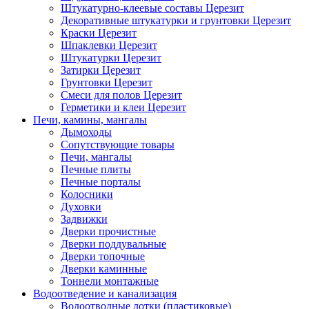
Штукатурно-клеевые составы Церезит
Декоративные штукатурки и грунтовки Церезит
Краски Церезит
Шпаклевки Церезит
Штукатурки Церезит
Затирки Церезит
Грунтовки Церезит
Смеси для полов Церезит
Герметики и клеи Церезит
Печи, камины, мангалы
Дымоходы
Сопутствующие товары
Печи, мангалы
Печные плиты
Печные порталы
Колосники
Духовки
Задвижки
Дверки прочистные
Дверки поддувальные
Дверки топочные
Дверки каминные
Тоннели монтажные
Водоотведение и канализация
Водоотводные лотки (пластиковые)