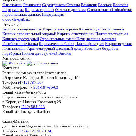
О компании
Реквизиты
Сертификаты
Отзывы
Вакансии
Галерея
Полезная
информация
Видеоматериалы
Оплата и доставка
Соглашение об обработке
персональных данных
Информация
о cookie-файлах
Продукция
Кирпич облицовочный
Кирпич клинкерный
Кирпич ручной формовки
Кирпич строительный рядовой
Кирпич огнеупорный
Плитка тротуарная
Клинкер тротуарный
Строительные смеси
Печи, камины, мангалы
Газобетонные блоки
Керамические блоки
Плитка фасадная
Водоотведение
и канализация
Архитектурный фасадный декор
Бетонные бордюры,
поребрики
Плитка для ступеней
Вазоны
Мы в соц. сетях
Контакты
Розничный магазин стройматериалов
«Эврика» г. Курск, ул. Нижняя Казацкая д.19
Телефон
(4712) 787-567
Моб. телефон:
+7 961-197-95-63
E-mail:kassa@evrika46.ru
Отдел продаж и выставочный зал «Эврика»
г. Курск, ул. Нижняя Казацкая д.26
Телефон:
(4712) 585-223
E-mail:stroimat@evrika46.ru
Склад-Магазин
дер. Верхняя Медведица, ул. Производственная, 5
Телефон:
+7 (4712) 70-70-34
E-mail: medved@evrika46.ru