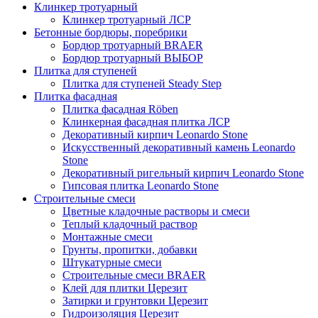
Клинкер тротуарный
Клинкер тротуарный ЛСР
Бетонные бордюры, поребрики
Бордюр тротуарный BRAER
Бордюр тротуарный ВЫБОР
Плитка для ступеней
Плитка для ступеней Steady Step
Плитка фасадная
Плитка фасадная Röben
Клинкерная фасадная плитка ЛСР
Декоративный кирпич Leonardo Stone
Искусственный декоративный камень Leonardo
Stone
Декоративный ригельный кирпич Leonardo Stone
Гипсовая плитка Leonardo Stone
Строительные смеси
Цветные кладочные растворы и смеси
Теплый кладочный раствор
Монтажные смеси
Грунты, пропитки, добавки
Штукатурные смеси
Строительные смеси BRAER
Клей для плитки Церезит
Затирки и грунтовки Церезит
Гидроизоляция Церезит