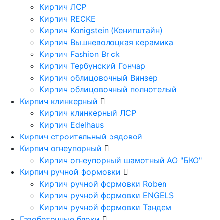
Кирпич ЛСР
Кирпич RECKE
Кирпич Konigstein (Кенигштайн)
Кирпич Вышневолоцкая керамика
Кирпич Fashion Brick
Кирпич Тербунский Гончар
Кирпич облицовочный Винзер
Кирпич облицовочный полнотелый
Кирпич клинкерный
Кирпич клинкерный ЛСР
Кирпич Edelhaus
Кирпич строительный рядовой
Кирпич огнеупорный
Кирпич огнеупорный шамотный АО "БКО"
Кирпич ручной формовки
Кирпич ручной формовки Roben
Кирпич ручной формовки ENGELS
Кирпич ручной формовки Тандем
Газобетонные блоки