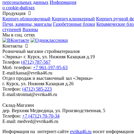
персональных данных
Информация
о cookie-файлах
Продукция
Кирпич облицовочный
Кирпич клинкерный
Кирпич ручной ф
Печи, камины, мангалы
Газобетонные блоки
Керамические бл
ступеней
Вазоны
Мы в соц. сетях
Контакты
Розничный магазин стройматериалов
«Эврика» г. Курск, ул. Нижняя Казацкая д.19
Телефон
(4712) 787-567
Моб. телефон:
+7 961-197-95-63
E-mail:kassa@evrika46.ru
Отдел продаж и выставочный зал «Эврика»
г. Курск, ул. Нижняя Казацкая д.26
Телефон:
(4712) 585-223
E-mail:stroimat@evrika46.ru
Склад-Магазин
дер. Верхняя Медведица, ул. Производственная, 5
Телефон:
+7 (4712) 70-70-34
E-mail: medved@evrika46.ru
Информация на интернет-сайте
evrika46.ru
носит информационн