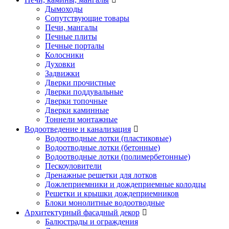
Дымоходы
Сопутствующие товары
Печи, мангалы
Печные плиты
Печные порталы
Колосники
Духовки
Задвижки
Дверки прочистные
Дверки поддувальные
Дверки топочные
Дверки каминные
Тоннели монтажные
Водоотведение и канализация
Водоотводные лотки (пластиковые)
Водоотводные лотки (бетонные)
Водоотводные лотки (полимербетонные)
Пескоуловители
Дренажные решетки для лотков
Дожлеприемники и дождеприемные колодцы
Решетки и крышки дождеприемников
Блоки монолитные водоотводные
Архитектурный фасадный декор
Балюстрады и ограждения