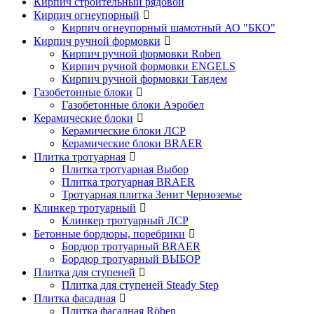
Кирпич строительный рядовой
Кирпич огнеупорный
Кирпич огнеупорный шамотный АО "БКО"
Кирпич ручной формовки
Кирпич ручной формовки Roben
Кирпич ручной формовки ENGELS
Кирпич ручной формовки Тандем
Газобетонные блоки
Газобетонные блоки Аэробел
Керамические блоки
Керамические блоки ЛСР
Керамические блоки BRAER
Плитка тротуарная
Плитка тротуарная Выбор
Плитка тротуарная BRAER
Тротуарная плитка Зенит Черноземье
Клинкер тротуарный
Клинкер тротуарный ЛСР
Бетонные бордюры, поребрики
Бордюр тротуарный BRAER
Бордюр тротуарный ВЫБОР
Плитка для ступеней
Плитка для ступеней Steady Step
Плитка фасадная
Плитка фасадная Röben