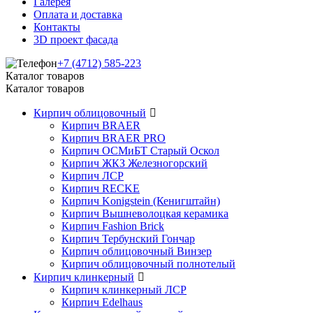
Галерея
Оплата и доставка
Контакты
3D проект фасада
+7 (4712) 585-223
Каталог товаров
Каталог товаров
Кирпич облицовочный
Кирпич BRAER
Кирпич BRAER PRO
Кирпич ОСМиБТ Старый Оскол
Кирпич ЖКЗ Железногорский
Кирпич ЛСР
Кирпич RECKE
Кирпич Konigstein (Кенигштайн)
Кирпич Вышневолоцкая керамика
Кирпич Fashion Brick
Кирпич Тербунский Гончар
Кирпич облицовочный Винзер
Кирпич облицовочный полнотелый
Кирпич клинкерный
Кирпич клинкерный ЛСР
Кирпич Edelhaus