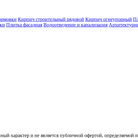
ормовки
Кирпич строительный рядовой
Кирпич огнеупорный
Пл
оки
Плитка фасадная
Водоотведение и канализация
Архитектурн
ый характер и не является публичной офертой, определяемой 