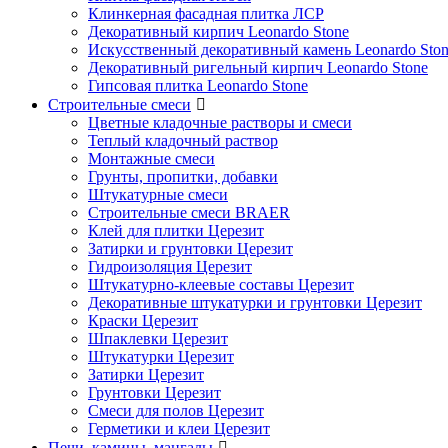
Клинкерная фасадная плитка ЛСР
Декоративный кирпич Leonardo Stone
Искусственный декоративный камень Leonardo Sto
Декоративный ригельный кирпич Leonardo Stone
Гипсовая плитка Leonardo Stone
Строительные смеси
Цветные кладочные растворы и смеси
Теплый кладочный раствор
Монтажные смеси
Грунты, пропитки, добавки
Штукатурные смеси
Строительные смеси BRAER
Клей для плитки Церезит
Затирки и грунтовки Церезит
Гидроизоляция Церезит
Штукатурно-клеевые составы Церезит
Декоративные штукатурки и грунтовки Церезит
Краски Церезит
Шпаклевки Церезит
Штукатурки Церезит
Затирки Церезит
Грунтовки Церезит
Смеси для полов Церезит
Герметики и клеи Церезит
Печи, камины, мангалы