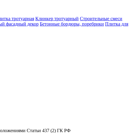
итка тротуарная
Клинкер тротуарный
Строительные смеси
ый фасадный декор
Бетонные бордюры, поребрики
Плитка для
положениями Статьи 437 (2) ГК РФ