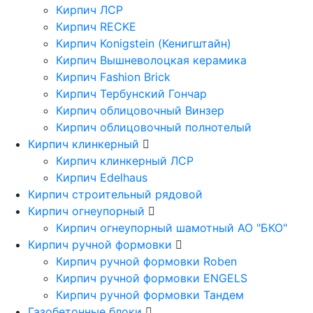
Кирпич ЛСР
Кирпич RECKE
Кирпич Konigstein (Кенигштайн)
Кирпич Вышневолоцкая керамика
Кирпич Fashion Brick
Кирпич Тербунский Гончар
Кирпич облицовочный Винзер
Кирпич облицовочный полнотелый
Кирпич клинкерный
Кирпич клинкерный ЛСР
Кирпич Edelhaus
Кирпич строительный рядовой
Кирпич огнеупорный
Кирпич огнеупорный шамотный АО "БКО"
Кирпич ручной формовки
Кирпич ручной формовки Roben
Кирпич ручной формовки ENGELS
Кирпич ручной формовки Тандем
Газобетонные блоки